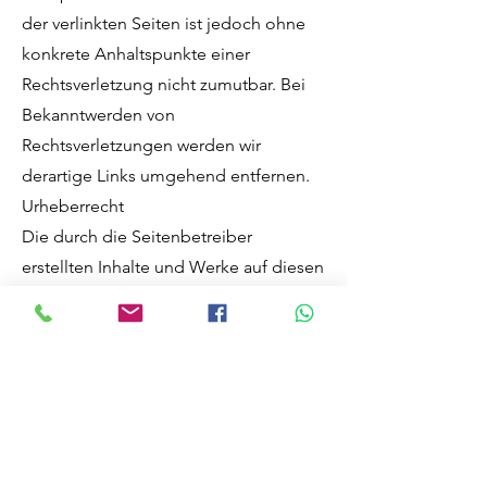
der verlinkten Seiten ist jedoch ohne
konkrete Anhaltspunkte einer
Rechtsverletzung nicht zumutbar. Bei
Bekanntwerden von
Rechtsverletzungen werden wir
derartige Links umgehend entfernen.
Urheberrecht
Die durch die Seitenbetreiber
erstellten Inhalte und Werke auf diesen
Seiten unterliegen dem
österreichischen Urheberrecht. Die
Vervielfältigung, Bearbeitung,
Verbreitung und jede Art der
Verwertung außerhalb der Grenzen des
Urheberrechts bedürfen der
schriftlichen Zustimmung des