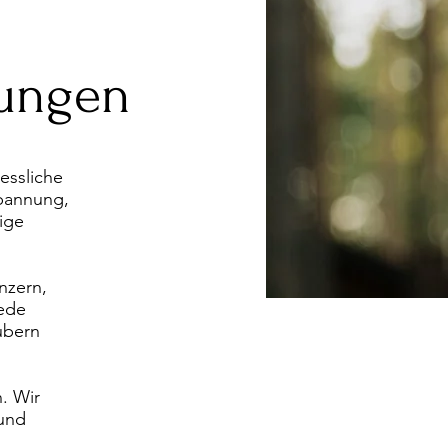
tungen
essliche
pannung,
ige
nzern,
Jede
aubern
. Wir
und